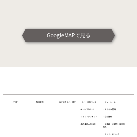
GoogleMAPで見る
・TOP
・施工事例
・おすすめカバー素材
・カバー工法ついて
・ショールーム
-カバー工法とは
・よくある質問
-メリットデメリット
・会社概要
-他の工法との比較
・ご検討・ご契約・施工の
流れ
・カケソーについて