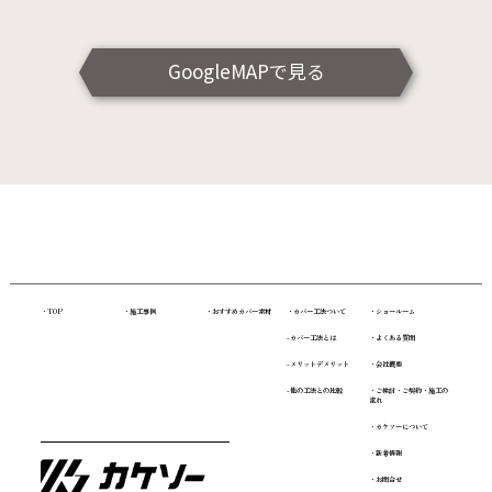
GoogleMAPで見る
・TOP
・施工事例
・おすすめカバー素材
・カバー工法ついて
・ショールーム
-カバー工法とは
・よくある質問
-メリットデメリット
・会社概要
-他の工法との比較
・ご検討・ご契約・施工の
流れ
・カケソーについて
・新着情報
・お問合せ